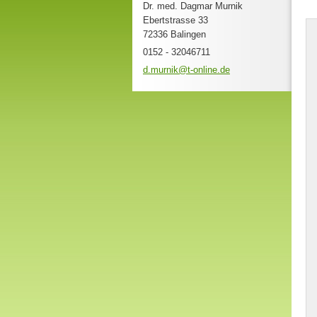
Dr. med. Dagmar Murnik
Ebertstrasse 33
72336 Balingen
0152 - 32046711
d.murnik
@t-onlin
e.de