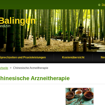
Sta
Balingen
edizin
Sprechzeiten und Praxisleistungen
Kostenübersicht
Ne
rtseite
>
Chinesische Arzneitherapie
hinesische Arzneitherapie