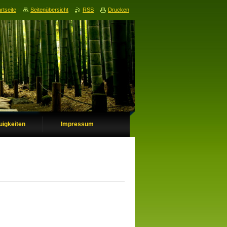
rtseite
Seitenübersicht
RSS
Drucken
uigkeiten
Impressum