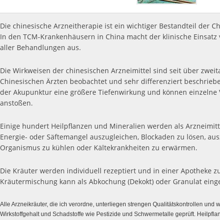
Die chinesische Arzneitherapie ist ein wichtiger Bestandteil der C
In den TCM-Krankenhäusern in China macht der klinische Einsatz vo
aller Behandlungen aus.
Die Wirkweisen der chinesischen Arzneimittel sind seit über zwei
Chinesischen Ärzten beobachtet und sehr differenziert beschrie
der Akupunktur eine größere Tiefenwirkung und können einzelne 
anstoßen.
Einige hundert Heilpflanzen und Mineralien werden als Arzneimitt
Energie- oder Säftemangel auszugleichen, Blockaden zu lösen, aus
Organismus zu kühlen oder Kältekrankheiten zu erwärmen.
Die Kräuter
werden in
dividuell rezeptiert und in einer Apotheke 
Kräutermischung kann als Abkochung (Dekokt) oder Granulat ei
Alle Arzneikräuter, die ich verordne, unterliegen strengen Qualitätskontrollen und 
Wirkstoffgehalt und Schadstoffe wie Pestizide und Schwermetalle geprüft. Heilpfla