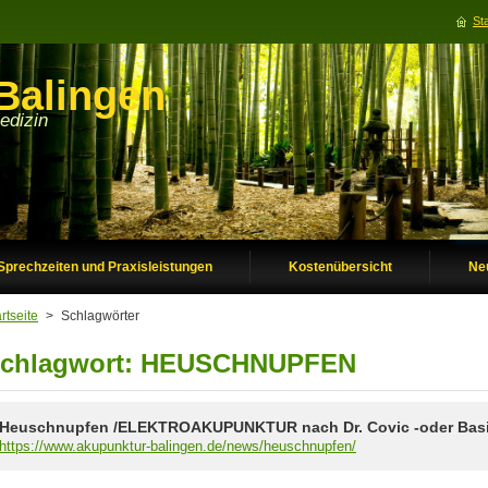
Sta
Balingen
edizin
Sprechzeiten und Praxisleistungen
Kostenübersicht
Ne
rtseite
>
Schlagwörter
chlagwort: HEUSCHNUPFEN
Heuschnupfen /ELEKTROAKUPUNKTUR nach Dr. Covic -oder Basi
https://www.akupunktur-balingen.de/news/heuschnupfen/