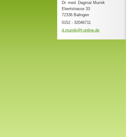
Dr. med. Dagmar Murnik
Ebertstrasse 33
72336 Balingen
0152 - 32046711
d.murnik
@t-onlin
e.de